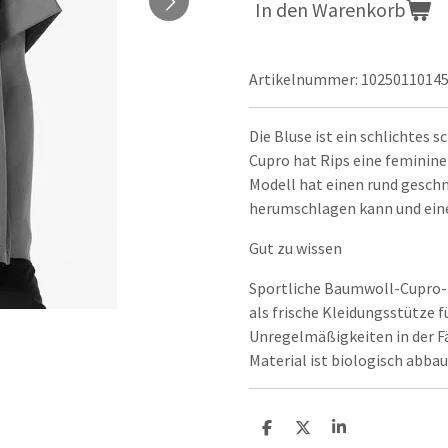
In den Warenkorb
Artikelnummer:
1025011014
Die Bluse ist ein schlichte
Cupro hat Rips eine feminine
Modell hat einen rund gesch
herumschlagen kann und eine
Gut zu wissen
Sportliche Baumwoll-Cupro-R
als frische Kleidungsstütze f
Unregelmäßigkeiten in der Fä
Material ist biologisch abbau
T
T
T