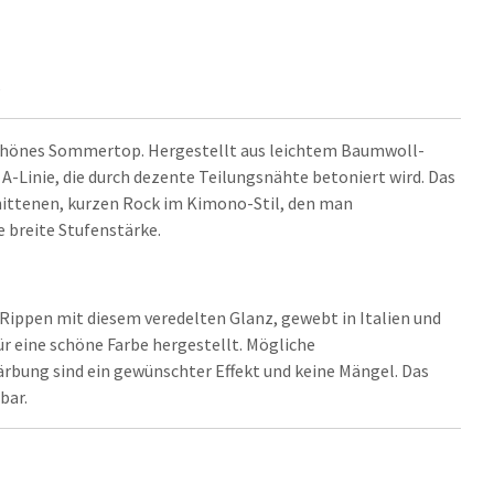
5
s schönes Sommertop. Hergestellt aus leichtem Baumwoll-
 A-Linie, die durch dezente Teilungsnähte betoniert wird. Das
nittenen, kurzen Rock im Kimono-Stil, den man
 breite Stufenstärke.
ippen mit diesem veredelten Glanz, gewebt in Italien und
ür eine schöne Farbe hergestellt. Mögliche
rbung sind ein gewünschter Effekt und keine Mängel. Das
bar.