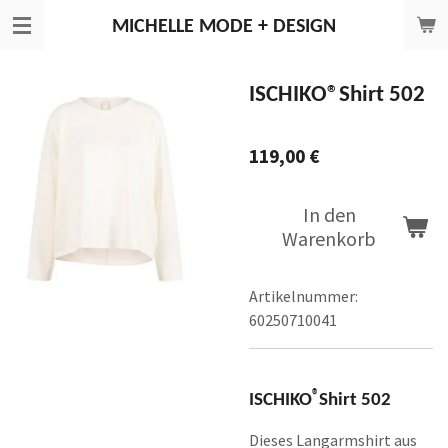
Zum
MICHELLE
MODE + DESIGN
Hauptinhalt
springen
ISCHIKO®Shirt 502
119,00 €
In den
Warenkorb
Artikelnummer:
60250710041
®
ISCHIKO
Shirt 502
Dieses Langarmshirt aus