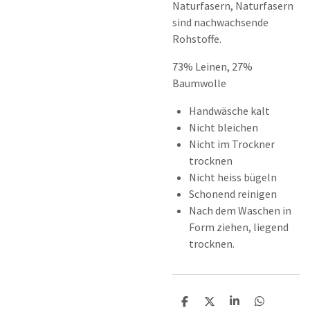
Naturfasern, Naturfasern
sind nachwachsende
Rohstoffe.
73% Leinen, 27%
Baumwolle
Handwäsche kalt
Nicht bleichen
Nicht im Trockner
trocknen
Nicht heiss bügeln
Schonend reinigen
Nach dem Waschen in
Form ziehen, liegend
trocknen.
T
T
T
T