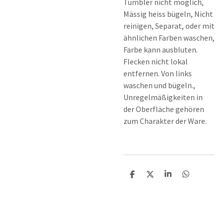
Tumbler nicht möglich,
Mässig heiss bügeln, Nicht
reinigen, Separat, oder mit
ähnlichen Farben waschen,
Farbe kann ausbluten.
Flecken nicht lokal
entfernen. Von links
waschen und bügeln.,
Unregelmäßigkeiten in
der Oberfläche gehören
zum Charakter der Ware.
T
T
T
T
e
e
e
e
i
i
i
i
l
l
l
l
e
e
e
e
n
n
n
n