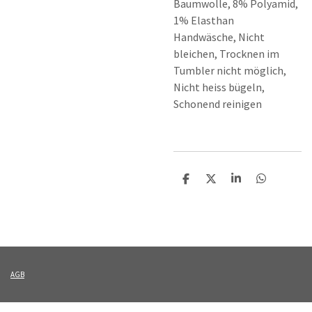
Baumwolle, 8% Polyamid,
1% Elasthan
Handwäsche, Nicht
bleichen, Trocknen im
Tumbler nicht möglich,
Nicht heiss bügeln,
Schonend reinigen
T
T
T
T
e
e
e
e
i
i
i
i
l
l
l
l
e
e
e
e
n
n
n
n
AGB