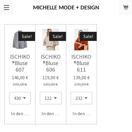
Zum
MICHELLE
MODE + DESIGN
Hauptinhalt
springen
Sale!
Sale!
Sale!
ISCHIKO
ISCHIKO
ISCHIKO
®Bluse
®Bluse
®Bluse
607
606
611
146,00 €
119,00 €
139,00 €
209,00 €
169,00 €
199,00 €
In den Warenkorb
In den Warenkorb
In den Warenkorb