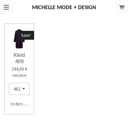
Zum
MICHELLE
MODE + DESIGN
Hauptinhalt
springen
Sale!
Kleid
409
244,00 €
349,00 €
In den Warenkorb