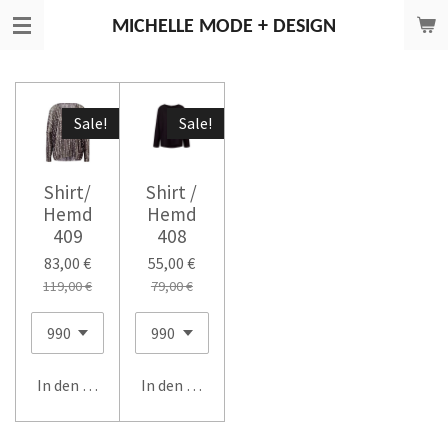
Zum
MICHELLE
MODE + DESIGN
Hauptinhalt
springen
Sale!
Sale!
Shirt/
Shirt /
Hemd
Hemd
409
408
83,00 €
55,00 €
119,00 €
79,00 €
In den Warenkorb
In den Warenkorb